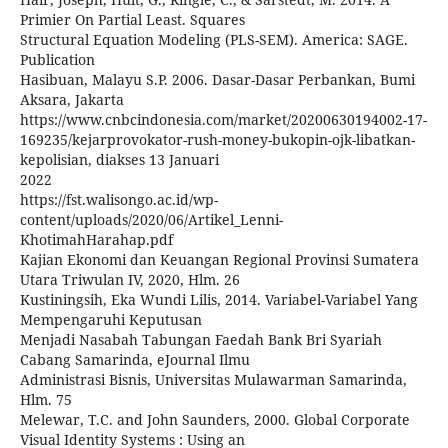
Primier On Partial Least. Squares
Structural Equation Modeling (PLS-SEM). America: SAGE.
Publication
Hasibuan, Malayu S.P. 2006. Dasar-Dasar Perbankan, Bumi
Aksara, Jakarta
https://www.cnbcindonesia.com/market/20200630194002-17-
169235/kejarprovokator-rush-money-bukopin-ojk-libatkan-
kepolisian, diakses 13 Januari
2022
https://fst.walisongo.ac.id/wp-
content/uploads/2020/06/Artikel_Lenni-
KhotimahHarahap.pdf
Kajian Ekonomi dan Keuangan Regional Provinsi Sumatera
Utara Triwulan IV, 2020, Hlm. 26
Kustiningsih, Eka Wundi Lilis, 2014. Variabel-Variabel Yang
Mempengaruhi Keputusan
Menjadi Nasabah Tabungan Faedah Bank Bri Syariah
Cabang Samarinda, eJournal Ilmu
Administrasi Bisnis, Universitas Mulawarman Samarinda,
Hlm. 75
Melewar, T.C. and John Saunders, 2000. Global Corporate
Visual Identity Systems : Using an