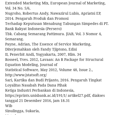
Extended Marketing Mix, European Journal of Marketing,
Vol. 34 No. 5/6,
Nugroho, Robertus Andy, Nawazirul Lubis, Apriatni EP,
2014. Pengaruh Produk dan Promosi
Terhadap Keputusan Menabung Tabungan Simpedes di PT.
Bank Rakyat Indonesia (Persero)
Tbk. Cabang Semarang Pattimura. JIAB, Vol. 3 Nomor 4,
Semarang.
Payne, Adrian, The Essence of Service Marketing,
Diterjemahkan oleh Fandy Tjiptono, Edisi
II, Penerbit Andi, Yogyakarta, 2007, Hlm. 34
Rosseel, Yves. 2012, Lavaan: An R Package for Structural
Equation Modeling, Journal of
Statistical Software, May 2012, Volume 48, Issue 2.,
http://www.jstatsoft.org/
Sari, Kartika dan Budi Prijanto, 2016. Pengaruh Tingkat
Loyalitas Nasabah Pada Dana Pihak
Ketiga Industri Perbankan di Indonesia,
https://eprints.unisbank.ac.id/191/1/ artikel27.pdf, diakses
tanggal 21 Desember 2016, jam 18.31
Wib
Sinulingga, Sukaria,