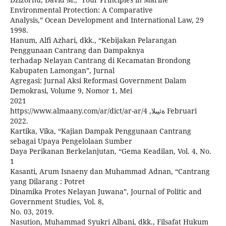
Environmental Protection: A Comparative
Analysis,” Ocean Development and International Law, 29
1998.
Hanum, Alfi Azhari, dkk., “Kebijakan Pelarangan
Penggunaan Cantrang dan Dampaknya
terhadap Nelayan Cantrang di Kecamatan Brondong
Kabupaten Lamongan”, Jurnal
Agregasi: Jurnal Aksi Reformasi Government Dalam
Demokrasi, Volume 9, Nomor 1, Mei
2021
https://www.almaany.com/ar/dict/ar-ar/4 ,ةئيبلا Februari
2022.
Kartika, Vika, “Kajian Dampak Penggunaan Cantrang
sebagai Upaya Pengelolaan Sumber
Daya Perikanan Berkelanjutan, “Gema Keadilan, Vol. 4, No.
1
Kasanti, Arum Isnaeny dan Muhammad Adnan, “Cantrang
yang Dilarang : Potret
Dinamika Protes Nelayan Juwana”, Journal of Politic and
Government Studies, Vol. 8,
No. 03, 2019.
Nasution, Muhammad Syukri Albani, dkk., Filsafat Hukum