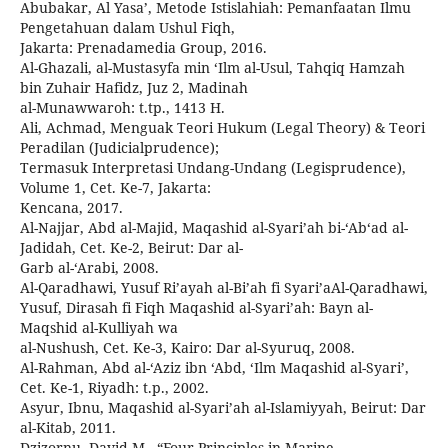
Abubakar, Al Yasa’, Metode Istislahiah: Pemanfaatan Ilmu
Pengetahuan dalam Ushul Fiqh,
Jakarta: Prenadamedia Group, 2016.
Al-Ghazali, al-Mustasyfa min ‘Ilm al-Usul, Tahqiq Hamzah
bin Zuhair Hafidz, Juz 2, Madinah
al-Munawwaroh: t.tp., 1413 H.
Ali, Achmad, Menguak Teori Hukum (Legal Theory) & Teori
Peradilan (Judicialprudence);
Termasuk Interpretasi Undang-Undang (Legisprudence),
Volume 1, Cet. Ke-7, Jakarta:
Kencana, 2017.
Al-Najjar, Abd al-Majid, Maqashid al-Syari’ah bi-‘Ab‘ad al-
Jadidah, Cet. Ke-2, Beirut: Dar al-
Garb al-‘Arabi, 2008.
Al-Qaradhawi, Yusuf Ri’ayah al-Bi’ah fi Syari’aAl-Qaradhawi,
Yusuf, Dirasah fi Fiqh Maqashid al-Syari’ah: Bayn al-
Maqshid al-Kulliyah wa
al-Nushush, Cet. Ke-3, Kairo: Dar al-Syuruq, 2008.
Al-Rahman, Abd al-‘Aziz ibn ‘Abd, ‘Ilm Maqashid al-Syari’,
Cet. Ke-1, Riyadh: t.p., 2002.
Asyur, Ibnu, Maqashid al-Syari’ah al-Islamiyyah, Beirut: Dar
al-Kitab, 2011.
Dzizornu, David M., “Four Principles in Marine