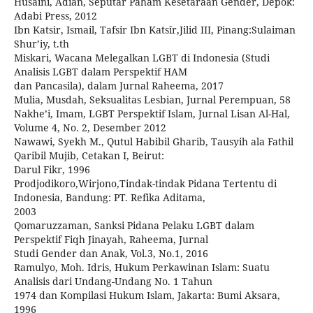
Husaini, Adian, Seputar Paham Kesetaraan Gender, Depok:
Adabi Press, 2012
Ibn Katsir, Ismail, Tafsir Ibn Katsîr,Jilid III, Pinang:Sulaiman
Shur’iy, t.th
Miskari, Wacana Melegalkan LGBT di Indonesia (Studi
Analisis LGBT dalam Perspektif HAM
dan Pancasila), dalam Jurnal Raheema, 2017
Mulia, Musdah, Seksualitas Lesbian, Jurnal Perempuan, 58
Nakhe’i, Imam, LGBT Perspektif Islam, Jurnal Lisan Al-Hal,
Volume 4, No. 2, Desember 2012
Nawawi, Syekh M., Qutul Habibil Gharib, Tausyih ala Fathil
Qaribil Mujib, Cetakan I, Beirut:
Darul Fikr, 1996
Prodjodikoro,Wirjono,Tindak-tindak Pidana Tertentu di
Indonesia, Bandung: PT. Refika Aditama,
2003
Qomaruzzaman, Sanksi Pidana Pelaku LGBT dalam
Perspektif Fiqh Jinayah, Raheema, Jurnal
Studi Gender dan Anak, Vol.3, No.1, 2016
Ramulyo, Moh. Idris, Hukum Perkawinan Islam: Suatu
Analisis dari Undang-Undang No. 1 Tahun
1974 dan Kompilasi Hukum Islam, Jakarta: Bumi Aksara,
1996