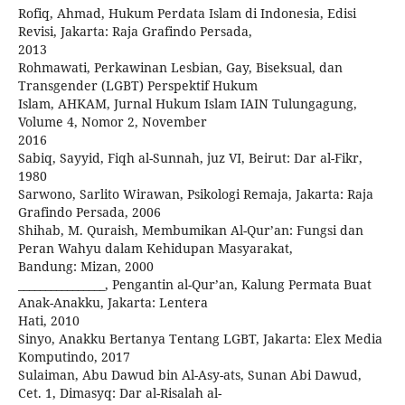
Rofiq, Ahmad, Hukum Perdata Islam di Indonesia, Edisi
Revisi, Jakarta: Raja Grafindo Persada,
2013
Rohmawati, Perkawinan Lesbian, Gay, Biseksual, dan
Transgender (LGBT) Perspektif Hukum
Islam, AHKAM, Jurnal Hukum Islam IAIN Tulungagung,
Volume 4, Nomor 2, November
2016
Sabiq, Sayyid, Fiqh al-Sunnah, juz VI, Beirut: Dar al-Fikr,
1980
Sarwono, Sarlito Wirawan, Psikologi Remaja, Jakarta: Raja
Grafindo Persada, 2006
Shihab, M. Quraish, Membumikan Al-Qur’an: Fungsi dan
Peran Wahyu dalam Kehidupan Masyarakat,
Bandung: Mizan, 2000
________________, Pengantin al-Qur’an, Kalung Permata Buat
Anak-Anakku, Jakarta: Lentera
Hati, 2010
Sinyo, Anakku Bertanya Tentang LGBT, Jakarta: Elex Media
Komputindo, 2017
Sulaiman, Abu Dawud bin Al-Asy-ats, Sunan Abi Dawud,
Cet. 1, Dimasyq: Dar al-Risalah al-