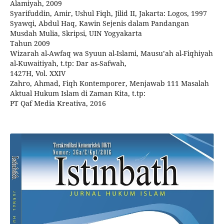
Alamiyah, 2009
Syarifuddin, Amir, Ushul Fiqh, Jilid II, Jakarta: Logos, 1997
Syawqi, Abdul Haq, Kawin Sejenis dalam Pandangan
Musdah Mulia, Skripsi, UIN Yogyakarta
Tahun 2009
Wizarah al-Awfaq wa Syuun al-Islami, Mausu’ah al-Fiqhiyah
al-Kuwaitiyah, t.tp: Dar as-Safwah,
1427H, Vol. XXIV
Zahro, Ahmad, Fiqh Kontemporer, Menjawab 111 Masalah
Aktual Hukum Islam di Zaman Kita, t.tp:
PT Qaf Media Kreativa, 2016