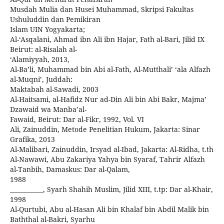
Musdah Mulia dan Husei Muhammad, Skripsi Fakultas
Ushuluddin dan Pemikiran
Islam UIN Yogyakarta;
Al-‘Asqalani, Ahmad ibn Ali ibn Hajar, Fath al-Bari, Jilid IX
Beirut: al-Risalah al-
‘Alamiyyah, 2013,
Al-Ba’li, Muhammad bin Abi al-Fath, Al-Mutthali’ ‘ala Alfazh
al-Muqni’, Juddah:
Maktabah al-Sawadi, 2003
Al-Haitsami, al-Hafidz Nur ad-Din Ali bin Abi Bakr, Majma’
Dzawaid wa Manba’al-
Fawaid, Beirut: Dar al-Fikr, 1992, Vol. VI
Ali, Zainuddin, Metode Penelitian Hukum, Jakarta: Sinar
Grafika, 2013
Al-Malibari, Zainuddin, Irsyad al-Ibad, Jakarta: Al-Ridha, t.th
Al-Nawawi, Abu Zakariya Yahya bin Syaraf, Tahrir Alfazh
al-Tanbih, Damaskus: Dar al-Qalam,
1988
___________, Syarh Shahih Muslim, Jilid XIII, t.tp: Dar al-Khair,
1998
Al-Qurtubi, Abu al-Hasan Ali bin Khalaf bin Abdil Malik bin
Baththal al-Bakri, Syarhu