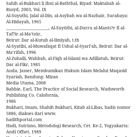
Sahih al-Bukhari li Ibni al-Baththal, Riyad: Maktabah al-
Rusyd, 2003, Vol. IX
Al-Suyuthi, Jalal al-Din, al-Asybah wa al-Nazhair, Surabaya:
Al-Hidayah, 1965
_______________________, Al-Suyûthi, al-Durru al-Mants?r fî al-
Taf?ir al-Ma’tsûr,
Beirut: Dar al-Kutub al-Ilmiyah, t.th
Al-Syatibi, al-Muwafaqat fi Ushul al-Syari’ah, Beirut: Dar al-
Ma’rifah, 1996
Al-Zuhaili, Wahbah, al-Fiqh al-Islami wa Adillatuh, Beirut:
Dar al-Fikr, 1985
Auda, Jasser, Membumikan Hukum Islam Melalui Maqasid
Syariah, Bandung: Mizan
Media Utama, 2008
Babbie, Earl, The Practice of Social Research, Wadsworth
Publishing Co. Calofornia,
1986
Bukhari, Imam, Shahih Bukhari, Kitab al-Libas, hadis nomor
5886, diakses dari www.
hadithportal.com
Hadi, Sutrisno, Metodologi Research, Cet. Ke-2, Yogyakarta:
Andi Offset, 1989