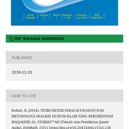
PDF (BAHASA INDONESIA)
PUBLISHED
2018-12-31
HOW TO CITE
Rofiah, K. (2018). TEORI SISTEM SEBAGAI FILOSOFI DAN
METODOLOGI ANALISIS HUKUM ISLAM YANG BERORIENTASI
MAQASHID AL- SYARIâ€™AH (Telaah atas Pemikiran Jasser
Auda).
Istinbath
,
15
(1). https://doi.org/10.20414/ijhi.v15i1.138