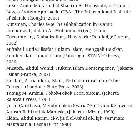
Jasser Auda, Maqashid al-Shariah As Philosophy of Islamic
Law, a System Approach, (USA : The International Institute
of Islamic Thought, 2008)
Kurzman, Charles.â€œThe Globalization in Islamic
discourseâ€, dalam Ali Muhammadi (ed), Islam
Encountering Globalization, (New york : RoutledgeCurzon,
2002)
Miftahul Huda,Filsafat Hukum Islam, Menggali Hakikat,
Sumber dan Tujuan Islam,(Ponorogo : STAINPO Press,
2006).
Mustofa, Abdul Wahid, Hukum Islam Kontemporer, (Jakarta
: sinar Grafika, 2009)
Sardar , A. Ziauddin, Islam, Postmodernism dan Other
Futures, (London : Pluto Press, 2003)
Tatang M. Amirin, Pokok-Pokok Teori Sistem, (Jakarta :
Rajawali Press, 1996)
yusuf Qardhawi, Membumikan Syariâ€™at Islam Keluwesan
Aturan Ilahi untuk Manusia, (Jakarta : Mizan, 1990).
Zidan, Abdul Karim. al-Wjiz fi al-Ushul al-Fiqh, (Amman:
Maktabah al-Bashaâ€™ir 1990)