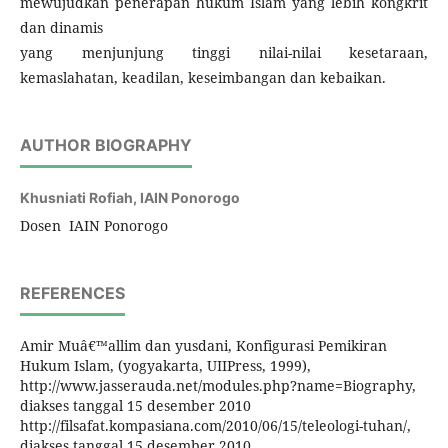
mewujudkan penerapan hukum Islam yang lebih kongkrit
dan dinamis
yang menjunjung tinggi nilai-nilai kesetaraan,
kemaslahatan, keadilan, keseimbangan dan kebaikan.
AUTHOR BIOGRAPHY
Khusniati Rofiah,
IAIN Ponorogo
Dosen IAIN Ponorogo
REFERENCES
Amir Muâ€™allim dan yusdani, Konfigurasi Pemikiran
Hukum Islam, (yogyakarta, UIIPress, 1999),
http://www.jasserauda.net/modules.php?name=Biography,
diakses tanggal 15 desember 2010
http://filsafat.kompasiana.com/2010/06/15/teleologi-tuhan/,
diakses tanggal 15 desember 2010