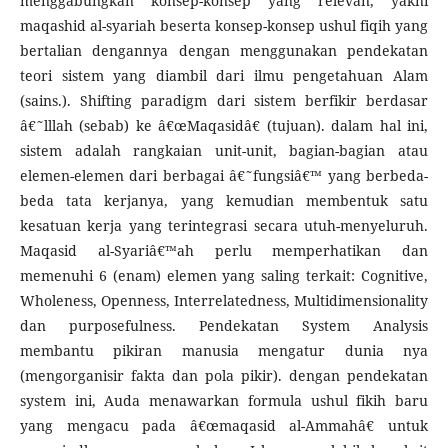
menggabungkan konsep-konsep yang relevan, yakni
maqashid al-syariah beserta konsep-konsep ushul fiqih yang
bertalian dengannya dengan menggunakan pendekatan
teori sistem yang diambil dari ilmu pengetahuan Alam
(sains.). Shifting paradigm dari sistem berfikir berdasar
â€˜lllah (sebab) ke â€œMaqasidâ€ (tujuan). dalam hal ini,
sistem adalah rangkaian unit-unit, bagian-bagian atau
elemen-elemen dari berbagai â€˜fungsiâ€™ yang berbeda-
beda tata kerjanya, yang kemudian membentuk satu
kesatuan kerja yang terintegrasi secara utuh-menyeluruh.
Maqasid al-Syariâ€™ah perlu memperhatikan dan
memenuhi 6 (enam) elemen yang saling terkait: Cognitive,
Wholeness, Openness, Interrelatedness, Multidimensionality
dan purposefulness. Pendekatan System Analysis
membantu pikiran manusia mengatur dunia nya
(mengorganisir fakta dan pola pikir). dengan pendekatan
system ini, Auda menawarkan formula ushul fikih baru
yang mengacu pada â€œmaqasid al-Ammahâ€ untuk