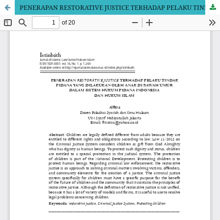
PENERAPAN RESTORATIVE JUSTICE TERHADAP PELAKU TINDAK PIDANA YANG DILAKUKAN OLEH ANAK DI BAWAH UMUR DALAM SISTEM HUKUM PIDANA INDONESIA DAN HUKUM ISLAM