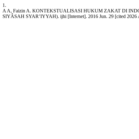
1.
A A, Faizin A. KONTEKSTUALISASI HUKUM ZAKAT DI 
SIYÂSAH SYAR’IYYAH). ijhi [Internet]. 2016 Jun. 29 [cited 2026 Aug. 