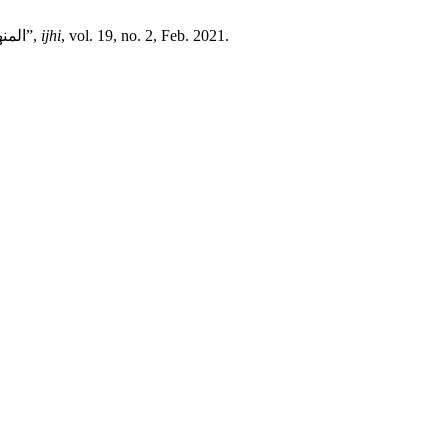
, vol. 19, no. 2, Feb. 2021.
ijhi
M. S. Ghazali, “المنهج الاستنباطى بتحقيق المناط وأثره في تنزيل الأحكام”,