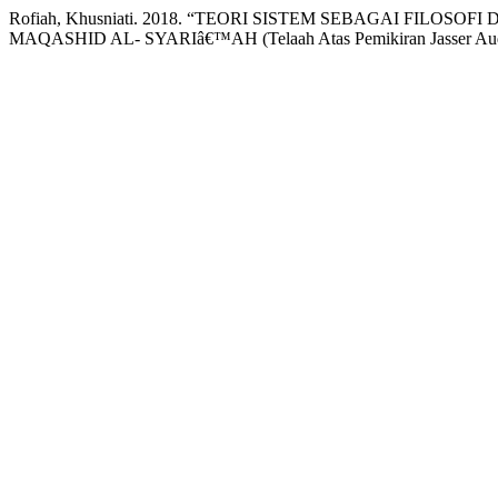
Rofiah, Khusniati. 2018. “TEORI SISTEM SEBAGAI FIL
MAQASHID AL- SYARIâ€™AH (Telaah Atas Pemikiran Jasser Au