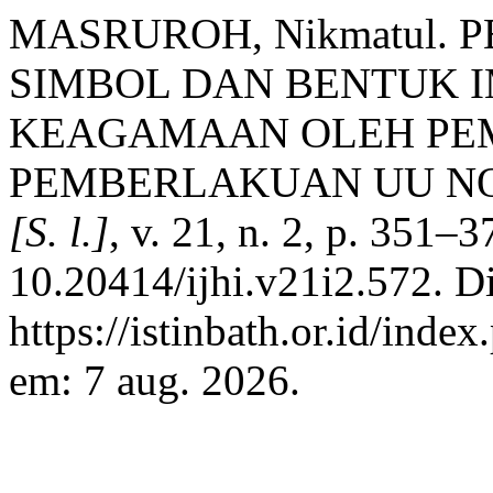
MASRUROH, Nikmatul.
SIMBOL DAN BENTUK 
KEAGAMAAN OLEH PEM
PEMBERLAKUAN UU NO.
[S. l.]
, v. 21, n. 2, p. 351–
10.20414/ijhi.v21i2.572. D
https://istinbath.or.id/inde
em: 7 aug. 2026.