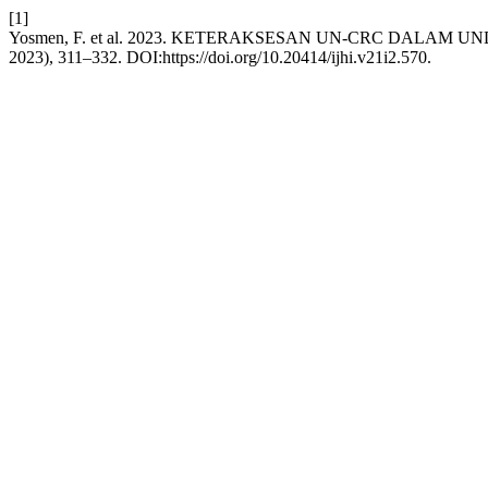
[1]
Yosmen, F. et al. 2023. KETERAKSESAN UN-CRC DALA
2023), 311–332. DOI:https://doi.org/10.20414/ijhi.v21i2.570.