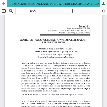
PEMIKIRAN KEBANGSAAN KH A WAHAB CHASBULLAH: PERSPEKTIF FIKIH