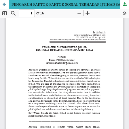
PENGARUH FAKTOR-FAKTOR SOSIAL TERHADAP IJTIHAD SAHABAT MUâ€™Ä€Z IBN JABAL