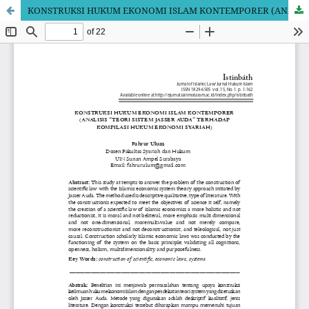
KONSTRUKSI HUKUM EKONOMI ISLAM KONTEMPORER (ANALISIS "TEORI SISTEM JASSER AUDA" TERHADAP KOMPILASI HUKUM EKONOMI SYARIAH)